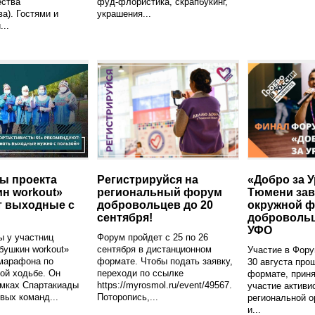
ества
фуд-флористика, скрапбукинг,
ва). Гостями и
украшения...
...
ы проекта
Регистрируйся на
«Добро за У
н workout»
региональный форум
Тюмени за
т выходные с
добровольцев до 20
окружной ф
сентября!
доброволь
УФО
ы у участниц
Форум пройдет с 25 по 26
бушкин workout»
сентября в дистанционном
Участие в Фору
марафона по
формате. Чтобы подать заявку,
30 августа про
ой ходьбе. Он
переходи по ссылке
формате, приня
амках Спартакиады
https://myrosmol.ru/event/49567.
участие активи
вых команд...
Поторопись,...
региональной 
и...