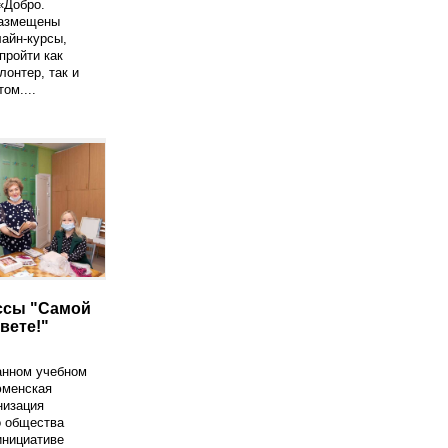
«Добро.
размещены
айн-курсы,
пройти как
онтер, так и
ом....
ссы "Самой
вете!"
анном учебном
юменская
низация
о общества
инициативе