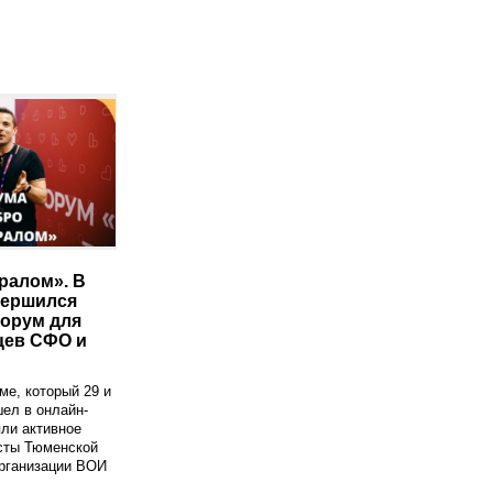
ралом». В
вершился
орум для
цев СФО и
ме, который 29 и
шел в онлайн-
ли активное
сты Тюменской
организации ВОИ