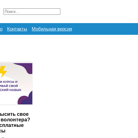
о
Контакты
Мобильная версия
ысить свое
 волонтера?
есплатные
сы