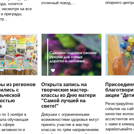
опорного центра
отличный повод,...
ода, хочется
, несмотря на все
 и преграды,
р...
ы из регионов
Открыта запись на
Присоединя
ились с
творческие мастер-
благотвори
льческой
классы ко Дню матери
акции "Дети
ностью
"Самой лучшей на
Регистрируйтес
в
свете!"
событие на сай
качестве волон
 по 1 ноября в
Девушки с ограниченными
ассистентов ил
шла обучающая
возможностями здоровья могут
с нами в коман
в сфере
принять участие в мастер-
зарабатывайте с
 активности и
классах по трём направлениям: