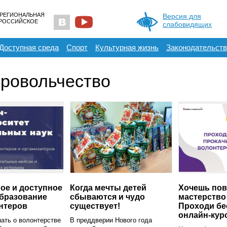
 РЕГИОНАЛЬНАЯ
Версия для
ЕРОССИЙСКОЕ
слабовидящих
Доступная среда
Спорт
Культурная жизнь
Законодательств
ровольчество
ое и доступное
Когда мечты детей
Хочешь пов
бразование
сбываются и чудо
мастерство
нтеров
существует!
Проходи б
онлайн-кур
ать о волонтерстве
В преддверии Нового года