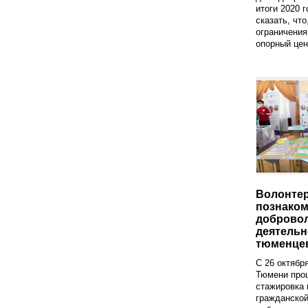
итоги 2020 г
сказать, что
ограничения
опорный цент
Волонтер
познаком
доброво
деятель
тюменце
С 26 октября
Тюмени про
стажировка 
гражданской