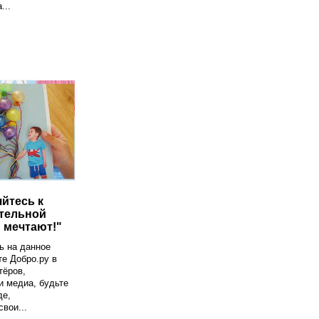
...
йтесь к
тельной
 мечтают!"
ь на данное
те Добро.ру в
тёров,
и медиа, будьте
де,
вои...