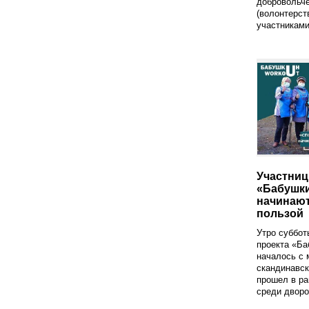
добровольч
(волонтерст
участниками
Участниц
«Бабушки
начинаю
пользой
Утро суббот
проекта «Ба
началось с 
скандинавск
прошел в р
среди дворо