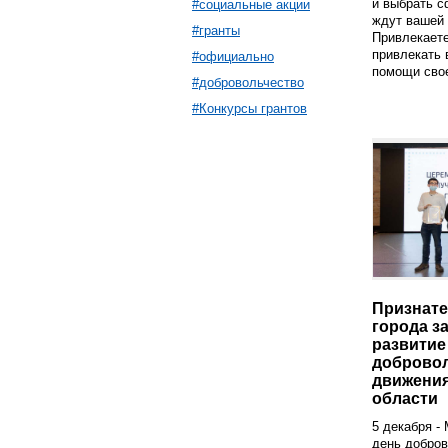
и выбрать с
#социальные акции
ждут вашей
#гранты
Привлекаете
привлекать 
#официально
помощи свое
#добровольчество
#Конкурсы грантов
Признате
города за
развитие
добровол
движени
области
5 декабря 
день добро