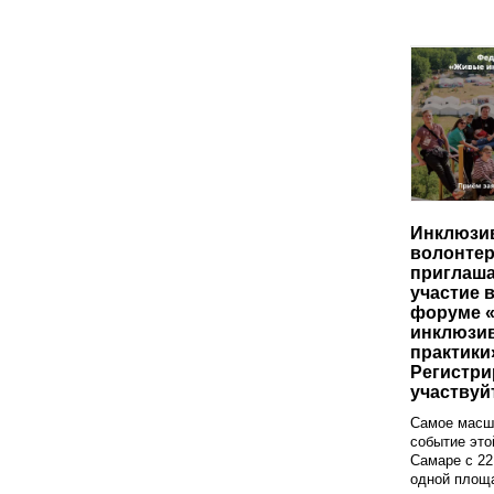
Инклюзи
волонте
приглаша
участие 
форуме 
инклюзи
практики
Регистри
участвуй
Самое масш
событие это
Самаре с 22
одной площа