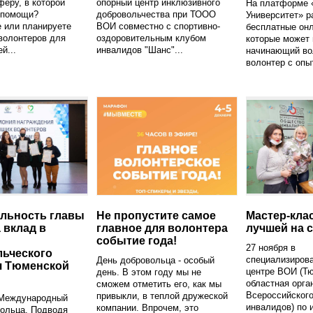
феру, в которой
опорный центр инклюзивного
На платформе 
 помощи?
добровольчества при ТООО
Университет» 
 или планируете
ВОИ совместно с спортивно-
бесплатные онл
волонтеров для
оздоровительным клубом
которые может 
й...
инвалидов "Шанс"...
начинающий вол
волонтер с опыт
льность главы
Не пропустите самое
Мастер-кла
 вклад в
главное для волонтера
лучшей на с
событие года!
27 ноября в
ьческого
специализиров
День добровольца - особый
я Тюменской
центре ВОИ (Т
день. В этом году мы не
областная орга
сможем отметить его, как мы
Всероссийског
привыкли, в теплой дружеской
- Международный
инвалидов) по 
компании. Впрочем, это
вольца. Подводя