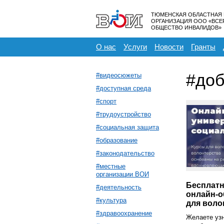
ТЮМЕНСКАЯ ОБЛАСТНАЯ
ОРГАНИЗАЦИЯ ООО «ВС
ОБЩЕСТВО ИНВАЛИДОВ»
О нас
Услуги
Новости
Гранты
#доб
#видеосюжеты
#доступная среда
#спорт
#трудоустройство
#социальная защита
#образование
#законодательство
#местные
организации ВОИ
Бесплатн
#деятельность
онлайн-о
#культура
для воло
#здравоохранение
Желаете узн