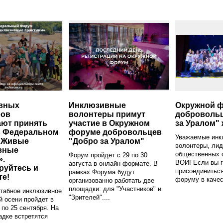
вных
Инклюзивные
Окружной 
ров
волонтеры примут
добровольц
ют принять
участие в Окружном
за Уралом" 
в Федеральном
форуме добровольцев
Уважаемые инк
«Живые
"Добро за Уралом"
волонтеры, лид
вные
общественных 
Форум пройдет с 29 по 30
».
ВОИ! Если вы 
августа в онлайн-формате. В
руйтесь и
присоединиться
рамках Форума будут
те!
форуму в качес
организованно работать две
площадки: для "Участников" и
табное инклюзивное
"Зрителей"....
й осени пройдет в
 по 25 сентября. На
дке встретятся