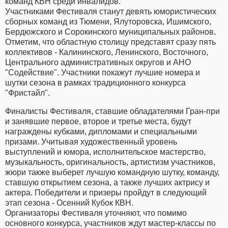
команд КВН среди инвалидов.
Участниками Фестиваля станут девять юмористических
сборных команд из Тюмени, Ялуторовска, Ишимского,
Бердюжского и Сорокинского муниципальных районов.
Отметим, что областную столицу представят сразу пять
коллективов - Калининского, Ленинского, Восточного,
Центрального административных округов и АНО
"Содействие". Участники покажут лучшие номера и
шутки сезона в рамках традиционного конкурса
"Фристайл".
Финалисты Фестиваля, ставшие обладателями Гран-при
и занявшие первое, второе и третье места, будут
награждены кубками, дипломами и специальными
призами. Учитывая художественный уровень
выступлений и юмора, исполнительское мастерство,
музыкальность, оригинальность, артистизм участников,
жюри также выберет лучшую командную шутку, команду,
ставшую открытием сезона, а также лучших актрису и
актера. Победители и призеры пройдут в следующий
этап сезона - Осенний Кубок КВН.
Организаторы Фестиваля уточняют, что помимо
основного конкурса, участников ждут мастер-классы по