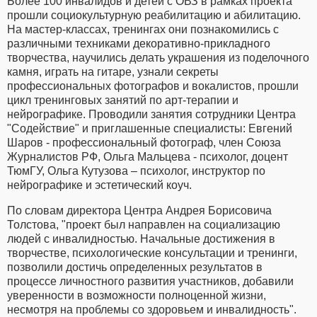
Более 100 инвалидов и детей с ОВЗ в рамках проекта
прошли социокультурную реабилитацию и абилитацию.
На мастер-классах, тренингах они познакомились с
различными техниками декоративно-прикладного
творчества, научились делать украшения из поделочного
камня, играть на гитаре, узнали секреты
профессиональных фотографов и вокалистов, прошли
цикл тренинговых занятий по арт-терапии и
нейрографике. Проводили занятия сотрудники Центра
"Содействие" и приглашенные специалисты: Евгений
Шаров - профессиональный фотограф, член Союза
Журналистов РФ, Ольга Мальцева - психолог, доцент
ТюмГУ, Ольга Кутузова – психолог, инструктор по
нейрографике и эстетический коуч.
По словам директора Центра Андрея Борисовича
Толстова, "проект был направлен на социализацию
людей с инвалидностью. Начальные достижения в
творчестве, психологические консультации и тренинги,
позволили достичь определенных результатов в
процессе личностного развития участников, добавили
уверенности в возможности полноценной жизни,
несмотря на проблемы со здоровьем и инвалидность".